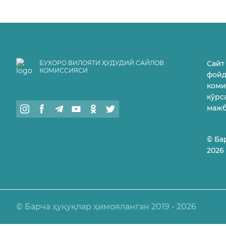
БУХОРО ВИЛОЯТИ ҲУДУДИЙ САЙЛОВ
Сайт
КОМИССИЯСИ
фойд
коми
кўрс
маж
© Ба
2026
© Барча ҳуқуқлар ҳимояланган 2019 - 2026