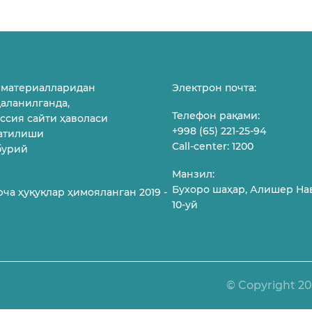
 материалларидан
Электрон почта:
аланилганда,
Телефон рақами:
ссия сайти ҳаволаси
+998 (65) 221-25-94
атилиши
Call-center: 1200
бурий
Манзил:
Бухоро шаҳар, Алишер На
рча ҳуқуқлар ҳимояланган 2019 -
10-уй
© Copyright 2