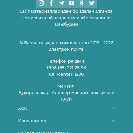
Сайт материалларидан фойдаланилганда,
комиссия сайти ҳаволаси кўрсатилиши
мажбурий
© Барча ҳуқуқлар ҳимояланган 2019 - 2026
Электрон почта:
Телефон рақами:
+998 (65) 221-25-94
Call-center: 1200
Манзил:
Бухоро шаҳар, Алишер Навоий шох кўчаси
10-уй
ҲСК
Биз ҳақимизда
Қонунчилик
ҲСК аъзолари
Ўзбекистон Республикаси Конституцияси