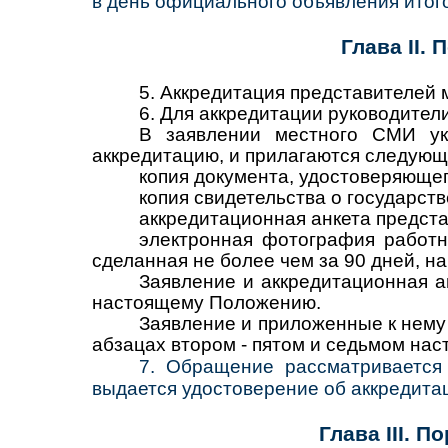
в день официального объявления итог
Глава II.
5.
Аккредитация представителей 
6.
Для аккредитации руководител
В заявлении местного СМИ ука
аккредитацию, и прилагаются следующ
копия документа, удостоверяющег
копия свидетельства о государст
аккредитационная анкета предста
электронная фотография работн
сделанная не более чем за 90 дней, н
Заявление и аккредитационная а
настоящему Положению.
Заявление и приложенные к нему 
абзацах втором - пятом и седьмом нас
7.
Обращение рассматривается 
выдается удостоверение об аккредита
Глава III. 