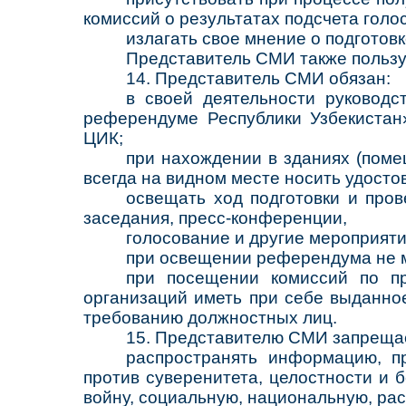
комиссий о результатах подсчета голос
излагать свое мнение о подготов
Представитель СМИ также пользу
14. Представитель СМИ обязан:
в своей деятельности руководс
референдуме Республики Узбекистан
ЦИК;
при нахождении в зданиях (пом
всегда на видном месте носить удосто
освещать ход подготовки и про
заседания, пресс-конференции,
голосование и другие мероприяти
при освещении референдума не м
при посещении комиссий по пр
организаций иметь при себе выданное
требованию должностных лиц.
15. Представителю СМИ запреща
распространять информацию, п
против суверенитета, целостности и 
войну, социальную, национальную, ра