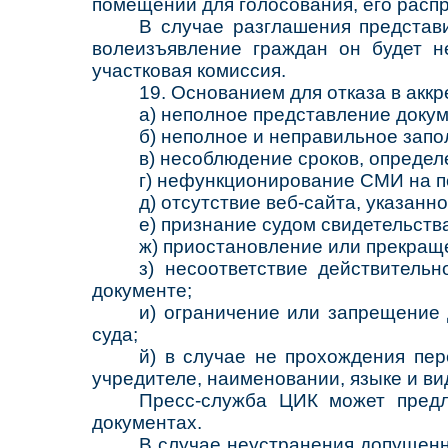
помещении для голосования, его распр
В случае разглашения представ
волеизъявление граждан он будет н
участковая комиссия.
19. Основанием для отказа в акк
а) неполное представление докум
б) неполное и неправильное запо
в) несоблюдение сроков, опреде
г) нефункционирование СМИ на п
д) отсутствие веб-сайта, указанн
е) признание судом свидетельст
ж) приостановление или прекращ
з) несоответствие действитель
документе;
и) ограничение или запрещение
суда;
й) в случае не прохождения пе
учредителе, наименовании, языке и ви
Пресс-служба ЦИК может предл
документах.
В случае неустранения допущенн