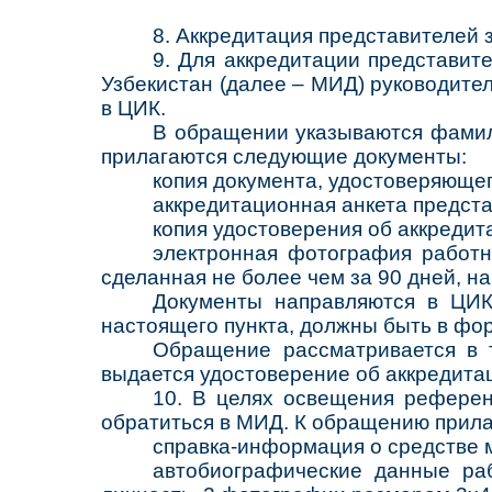
8. Аккредитация представителей
9. Для аккредитации представи
Узбекистан (далее – МИД) руководите
в ЦИК.
В обращении указываются фамили
прилагаются следующие документы:
копия документа, удостоверяющег
аккредитационная анкета предста
копия удостоверения об аккреди
электронная фотография работн
сделанная не более чем за 90 дней, н
Документы направляются в ЦИК
настоящего пункта, должны быть в фор
Обращение рассматривается в 
выдается удостоверение об аккредита
10. В целях освещения рефере
обратиться в МИД. К обращению прила
справка-информация о средстве
автобиографические данные раб