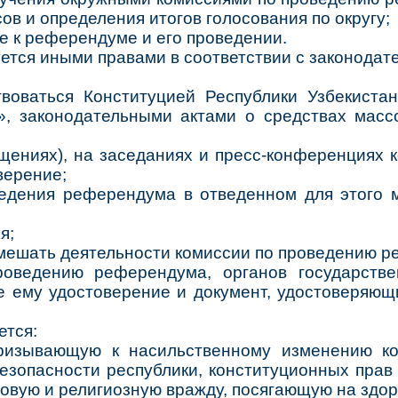
ов и определения итогов голосования по округу;
ке к референдуме и его проведении.
ется иными правами в соответствии с законодат
твоваться Конституцией Республики Узбекиста
», законодательными актами о средствах мас
ещениях), на заседаниях и пресс-конференциях
верение;
ведения референдума в отведенном для этого м
я;
ешать деятельности комиссии по проведению ре
оведению референдума, органов государстве
 ему удостоверение и документ, удостоверяющи
ется:
ризывающую к насильственному изменению кон
безопасности республики, конституционных пра
совую и религиозную вражду, посягающую на здор