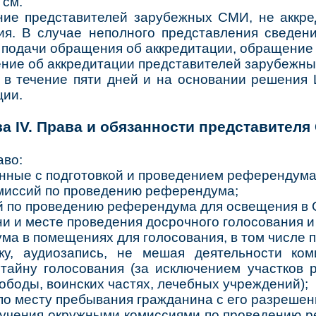
 см.
ие представителей зарубежных СМИ, не аккре
я. В случае неполного представления сведени
 подачи обращения об аккредитации, обращение 
ение об аккредитации представителей зарубежн
 в течение пяти дней и на основании решения
ции.
ва IV. Права и обязанности представителя
аво:
анные с подготовкой и проведением референдума
омиссий по проведению референдума;
й по проведению референдума для освещения в
 и месте проведения досрочного голосования и
ма в помещениях для голосования, в том числе п
ку, аудиозапись, не мешая деятельности ко
тайну голосования (за исключением участков
ободы, воинских частях, лечебных учреждений);
по месту пребывания гражданина с его разрешен
лучения окружными комиссиями по проведению р