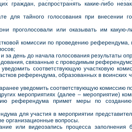
щих граждан, распространять какие-либо нез
ате для тайного голосования при внесении г
 они проголосовали или оказывать им какую-
стковой комиссии по проведению референдума, 
лосов;
и за день до начала голосования результаты оп
едования, связанные с проводимым референдум
 уведомить соответствующую участковую коми
частков референдума, образованных в воинских ч
заранее уведомить соответствующую комиссию п
 других мероприятиях (далее – мероприятие) ко
нию референдума примет меры по созданию
ндума для участия в мероприятии представител
ие организационные вопросы.
ание или видеозапись процесса заполнения 