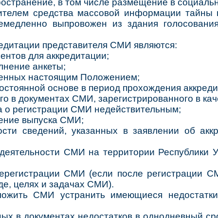
остранение, в том числе размещение в социальн
ителем средства массовой информации тайны г
емедленно выпровожен из здания голосовани
редитации представителя СМИ являются:
ентов для аккредитации;
лнение анкеты;
ленных настоящим Положением;
остоянной основе в период прохождения аккреди
ого в документах СМИ, зарегистрированного в кач
ва о регистрации СМИ недействительным;
ение выпуска СМИ;
ности сведений, указанных в заявлении об ак
 деятельности СМИ на территории Республики У
ререгистрации СМИ (если после регистрации С
де, целях и задачах СМИ).
ожить СМИ устранить имеющиеся недостатки
ых в документах недостатков в однодневный ср