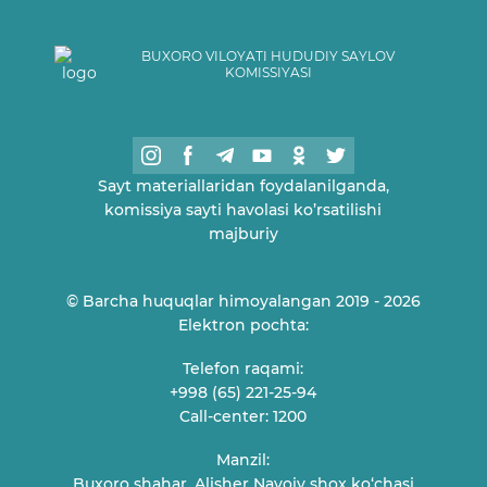
BUXORO VILOYATI HUDUDIY SAYLOV
KOMISSIYASI
Sayt materiallaridan foydalanilganda,
komissiya sayti havolasi ko’rsatilishi
majburiy
© Barcha huquqlar himoyalangan 2019 - 2026
Elektron pochta:
Telefon raqami:
+998 (65) 221-25-94
Call-center: 1200
Manzil:
Buxoro shahar, Alisher Navoiy shox ko‘chasi