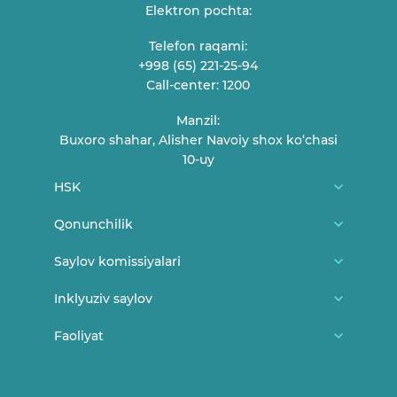
Elektron pochta:
Telefon raqami:
+998 (65) 221-25-94
Call-center: 1200
Manzil:
Buxoro shahar, Alisher Navoiy shox ko‘chasi
10-uy
HSK
Biz haqimizda
Qonunchilik
HSK a'zolari
O'zbekiston Respublikasi konstitutsiyasi
Saylov komissiyalari
Fuqarolarni qabul qilish jadvali
MSK me'yoriy-huquqiy hujjatlari
Tuman/shahar saylov komissiyalari
Inklyuziv saylov
Bog'lanish
MSK Qarorlari
Uchastka saylov komissiyalari
Yangiliklar
Faoliyat
Saylov va yoshlar
HSK Qarorlari
Saylovda ayollar
Saylovda nogironligi bor shaxslar
Ma'ruza va bayonotlar
O'z kuchini yo'qotgan hujjatlar
Qonunchilik