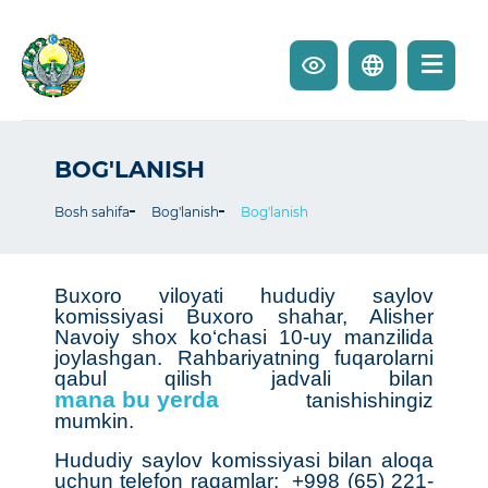
BOG'LANISH
Bosh sahifa
Bog'lanish
Bog'lanish
Buxoro viloyati hududiy saylov
komissiyasi Buxoro shahar, Alisher
Navoiy shox ko‘chasi 10-uy manzilida
joylashgan. Rahbariyatning fuqarolarni
qabul qilish jadvali bilan
mana bu yerda
tanishishingiz
mumkin.
Hududiy saylov komissiyasi bilan aloqa
uchun telefon raqamlar: +998
(65) 221-